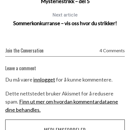
Mysteriestrikk – del 5
Next article
Sommerkonkurranse – vis oss hvor du strikker!
Join the Conversation
4 Comments
Leave a comment
L
e
Du må være
innlogget
for å kunne kommentere.
a
v
Dette nettstedet bruker Akismet for å redusere
e
spam.
Finn ut mer om hvordan kommentardataene
a
dine behandles.
c
o