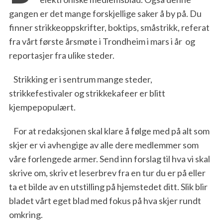
gangen er det mange forskjellige saker å by på. Du
finner strikkeoppskrifter, boktips, småstrikk, referat
fra vårt første årsmøte i Trondheim i mars i år og
reportasjer fra ulike steder.
Strikking er i sentrum mange steder,
strikkefestivaler og strikkekafeer er blitt
kjempepopulært.
For at redaksjonen skal klare å følge med på alt som
skjer er vi avhengige av alle dere medlemmer som
våre forlengede armer. Send inn forslag til hva vi skal
skrive om, skriv et leserbrev fra en tur du er på eller
ta et bilde av en utstilling på hjemstedet ditt. Slik blir
bladet vårt eget blad med fokus på hva skjer rundt
omkring.