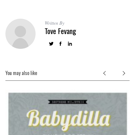
Written By
Tove Fevang
S
e
You may also like
a
r
c
h
f
o
r
: