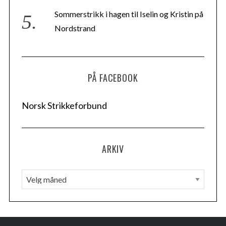
Sommerstrikk i hagen til Iselin og Kristin på
Nordstrand
PÅ FACEBOOK
Norsk Strikkeforbund
ARKIV
A
r
k
i