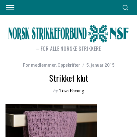
– FOR ALLE NORSKE STRIKKERE
For medlemmer
,
Oppskrifter
5. januar 2015
Strikket klut
by
Tove Fevang