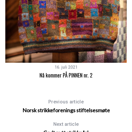
S
e
a
r
c
16. juli 2021
h
Nå kommer PÅ PINNEN nr. 2
f
o
r
:
Previous article
Norsk strikkeforenings stiftelsesmøte
Next article