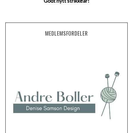
Godt nytt strikkeår!
MEDLEMSFORDELER