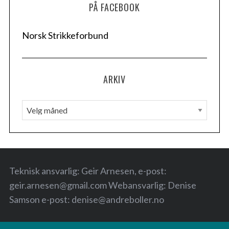
PÅ FACEBOOK
Norsk Strikkeforbund
ARKIV
A
r
k
i
v
Teknisk ansvarlig: Geir Arnesen, e-post:
geir.arnesen@gmail.com
Webansvarlig: Denise
Samson e-post:
denise@andreboller.no