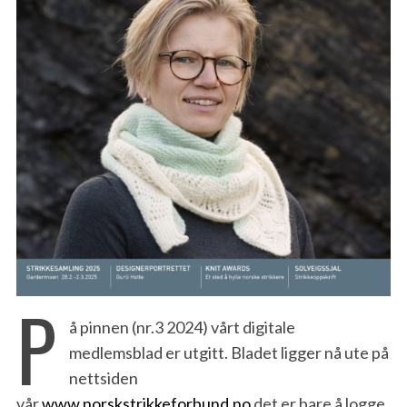
P
å pinnen (nr.3 2024) vårt digitale
medlemsblad er utgitt. Bladet ligger nå ute på
nettsiden
vår
www.norskstrikkeforbund.no
det er bare å logge