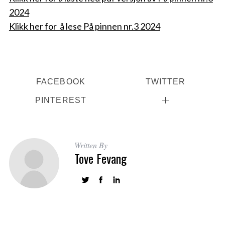
2024
Klikk her for å lese På pinnen nr.3 2024
FACEBOOK
TWITTER
PINTEREST
Written By
Tove Fevang
S
e
a
r
c
h