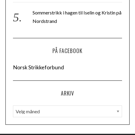
Sommerstrikk i hagen til Iselin og Kristin på
Nordstrand
PÅ FACEBOOK
Norsk Strikkeforbund
ARKIV
A
r
k
i