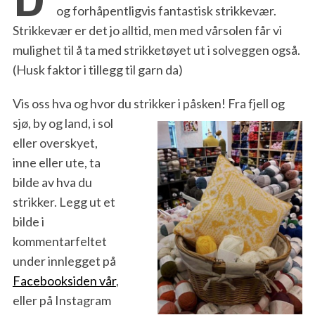
og forhåpentligvis fantastisk strikkevær.
Strikkevær er det jo alltid, men med vårsolen får vi
mulighet til å ta med strikketøyet ut i solveggen også.
(Husk faktor i tillegg til garn da)
Vis oss hva og hvor du strikker i påsken!
Fra fjell og
sjø, by og land, i sol
eller overskyet,
inne eller ute, ta
bilde av hva du
strikker. Legg ut et
bilde i
kommentarfeltet
under innlegget på
Facebooksiden vår
,
eller på Instagram