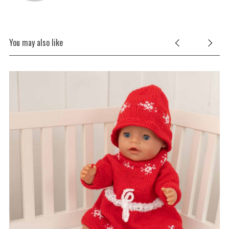
You may also like
S
e
a
r
c
h
f
o
r
: