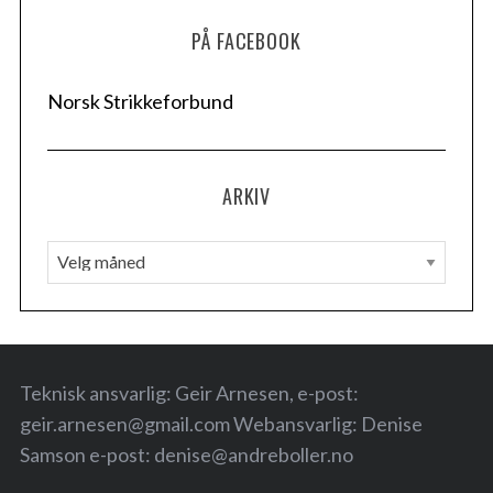
PÅ FACEBOOK
Norsk Strikkeforbund
ARKIV
A
r
k
i
v
Teknisk ansvarlig: Geir Arnesen, e-post:
geir.arnesen@gmail.com
Webansvarlig: Denise
Samson e-post:
denise@andreboller.no