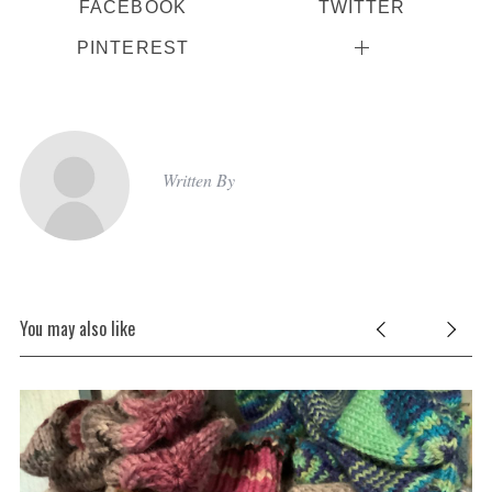
FACEBOOK
TWITTER
PINTEREST
Written By
You may also like
S
e