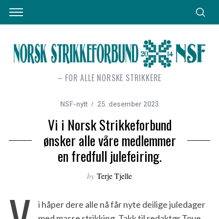
– FOR ALLE NORSKE STRIKKERE
NSF-nytt
25. desember 2023
Vi i Norsk Strikkeforbund
ønsker alle våre medlemmer
en fredfull julefeiring.
by
Terje Tjelle
V
i håper dere alle nå får nyte deilige juledager
med masse strikking. Takk til redaktør Tove