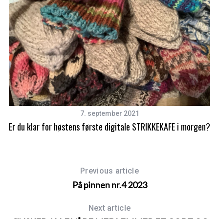
a
r
c
h
f
o
r
:
7. september 2021
Er du klar for høstens første digitale STRIKKEKAFE i morgen?
Previous article
På pinnen nr.4 2023
Next article