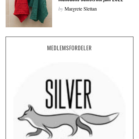
by
Margrete Slettan
MEDLEMSFORDELER
S
e
a
r
c
h
f
o
r
: