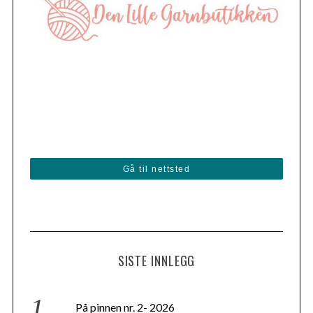
i
n
g
Gå til nettsted
SISTE INNLEGG
På pinnen nr. 2- 2026