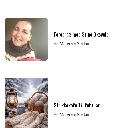
c
h
f
o
r
Foredrag med Stine Oksvold
:
by
Margrete Slettan
Strikkekafe 17. februar.
by
Margrete Slettan