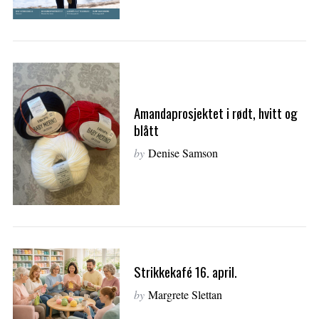
Amandaprosjektet i rødt, hvitt og
blått
by
Denise Samson
S
Strikkekafé 16. april.
e
by
Margrete Slettan
a
r